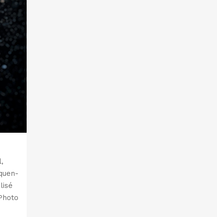
,
quen-
lisé
 Photo