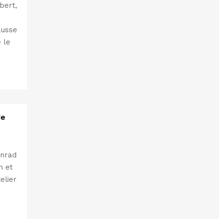
bert,
ausse
 le
de
onrad
m et
elier