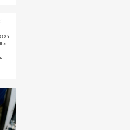
:
ssah
dler
...