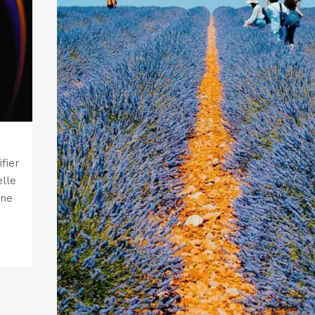
ifier
elle
 ne