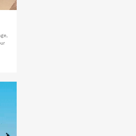
̂ge,
our