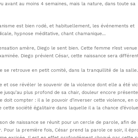
u avant au moins 4 semaines, mais la nature, dans toute sa
écanisme est bien rodé, et habituellement, les événements et
dicale, hypnose méditative, chant chamanique…
sensation amère, Diego le sent bien. Cette femme n’est venue
 examinée. Diego prévient César, cette naissance sera différen
se retrouve en petit comité, dans la tranquillité de la salle.
 et ose révéler le souvenir de la violence dont elle a été vi
sée jusqu’au plus profond de sa chair, douleur encore présente
ce doit compter : il a le pouvoir d’inverser cette violence, en 
tte société égalitaire dans laquelle il a la chance d’évolue
on de naissance se réunit pour un cercle de parole, afin de
 Pour la première fois, César prend la parole ce soir, il épr
me excisée. Il est en effet profondément choqué par cette p