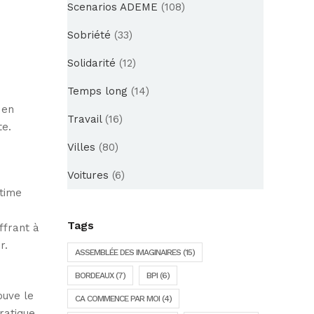
Scenarios ADEME
(108)
Sobriété
(33)
Solidarité
(12)
Temps long
(14)
 en
Travail
(16)
te.
Villes
(80)
Voitures
(6)
ctime
Tags
offrant à
r.
ASSEMBLÉE DES IMAGINAIRES
(15)
BORDEAUX
(7)
BPI
(6)
ouve le
CA COMMENCE PAR MOI
(4)
ratique