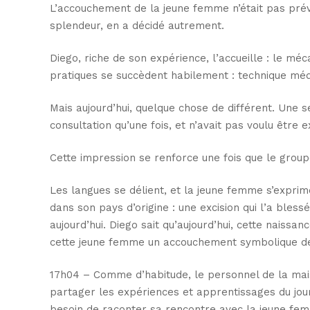
L’accouchement de la jeune femme n’était pas prév
splendeur, en a décidé autrement.
Diego, riche de son expérience, l’accueille : le m
pratiques se succèdent habilement : technique mé
Mais aujourd’hui, quelque chose de différent. Une 
consultation qu’une fois, et n’avait pas voulu être
Cette impression se renforce une fois que le groupe 
Les langues se délient, et la jeune femme s’exprime
dans son pays d’origine : une excision qui l’a bles
aujourd’hui. Diego sait qu’aujourd’hui, cette naissan
cette jeune femme un accouchement symbolique de ce
17h04 – Comme d’habitude, le personnel de la mais
partager les expériences et apprentissages du jour.
besoin de raconter sa rencontre avec la jeune fem