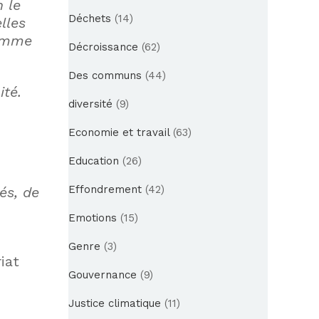
n le
Déchets
(14)
lles
comme
Décroissance
(62)
Des communs
(44)
té.
diversité
(9)
Economie et travail
(63)
Education
(26)
Effondrement
(42)
́s, de
Emotions
(15)
Genre
(3)
iat
Gouvernance
(9)
Justice climatique
(11)