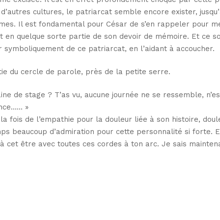
 d’autres cultures, le patriarcat semble encore exister, jusqu
emmes. Il est fondamental pour César de s’en rappeler pour m
fait en quelque sorte partie de son devoir de mémoire. Et ce soir
r symboliquement de ce patriarcat, en l’aidant à accoucher.
ie du cercle de parole, près de la petite serre.
ne de stage ? T’as vu, aucune journée ne se ressemble, n’es
ance…… »
a fois de l’empathie pour la douleur liée à son histoire, doul
s beaucoup d’admiration pour cette personnalité si forte. Et
 à cet être avec toutes ces cordes à ton arc. Je sais mainten