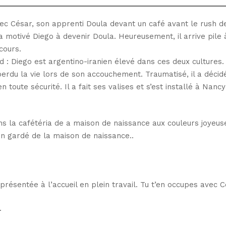
vec César, son apprenti Doula devant un café avant le rush d
a motivé Diego à devenir Doula. Heureusement, il arrive pile 
cours.
d : Diego est argentino-iranien élevé dans ces deux cultures. I
 perdu la vie lors de son accouchement. Traumatisé, il a décid
oute sécurité. Il a fait ses valises et s’est installé à Nancy
s la cafétéria de a maison de naissance aux couleurs joyeus
ien gardé de la maison de naissance..
ésentée à l’accueil en plein travail. Tu t’en occupes avec C
.