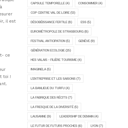
CAPSULE TEMPORELLE
(4)
CONSOMMER
(4)
’à
COP CENTRE VAL DE LOIRE
(13)
esurer
, il est
DÉSOBÉISSANCE FERTILE
(8)
ESS
(5)
EUROMÉTROPOLE DE STRASBOURG
(8)
FESTIVAL ANTICIPATION
(5)
GENÈVE
(9)
GÉNÉRATION ECOLOGIE
(25)
t- ce
HES VALAIS - FILIÈRE TOURISME
(4)
eur
IMAGINELA
(5)
 toi !
L'ENTREPRISE ET LES SAISONS
(7)
ant.
LA BANLIEUE DU TURFU
(4)
LA FABRIQUE DES RÉCITS
(7)
LA FRESQUE DE LA DIVERSITÉ
(5)
LAUSANNE
(9)
LEADERSHIP DE DEMAIN
(4)
LE FUTUR DE FUTURS PROCHES
(6)
LYON
(7)