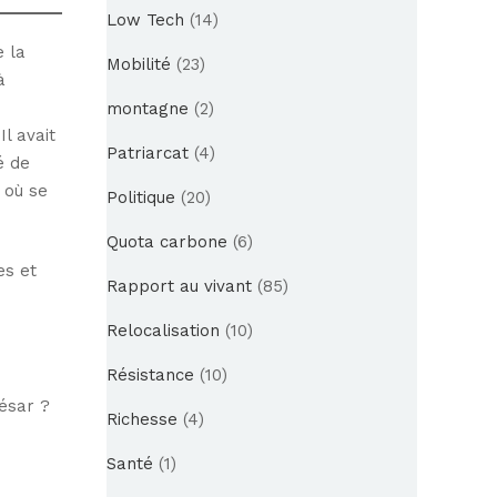
Low Tech
(14)
e la
Mobilité
(23)
à
montagne
(2)
l avait
Patriarcat
(4)
é de
 où se
Politique
(20)
Quota carbone
(6)
es et
Rapport au vivant
(85)
Relocalisation
(10)
Résistance
(10)
ésar ?
Richesse
(4)
Santé
(1)