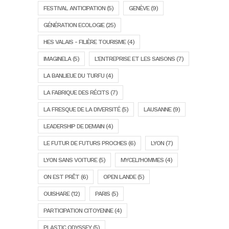
FESTIVAL ANTICIPATION
(5)
GENÈVE
(9)
GÉNÉRATION ECOLOGIE
(25)
HES VALAIS - FILIÈRE TOURISME
(4)
IMAGINELA
(5)
L'ENTREPRISE ET LES SAISONS
(7)
LA BANLIEUE DU TURFU
(4)
LA FABRIQUE DES RÉCITS
(7)
LA FRESQUE DE LA DIVERSITÉ
(5)
LAUSANNE
(9)
LEADERSHIP DE DEMAIN
(4)
LE FUTUR DE FUTURS PROCHES
(6)
LYON
(7)
LYON SANS VOITURE
(5)
MYCELI'HOMMES
(4)
ON EST PRÊT
(6)
OPEN LANDE
(5)
OUISHARE
(12)
PARIS
(5)
PARTICIPATION CITOYENNE
(4)
PLASTIC ODYSSEY
(5)