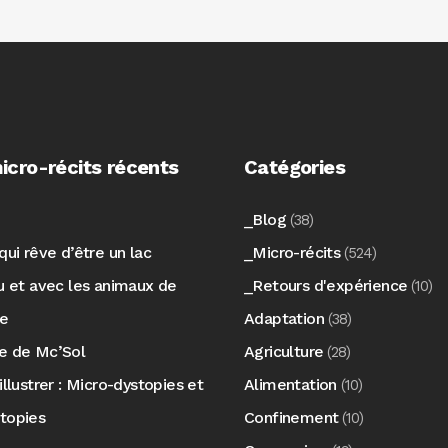
icro-récits récents
Catégories
_Blog
(38)
qui rêve d’être un lac
_Micro-récits
(524)
au et avec les animaux de
_Retours d'expérience
(10)
re
Adaptation
(38)
e de Mc’Sol
Agriculture
(28)
illustrer : Micro-dystopies et
Alimentation
(10)
topies
Confinement
(10)