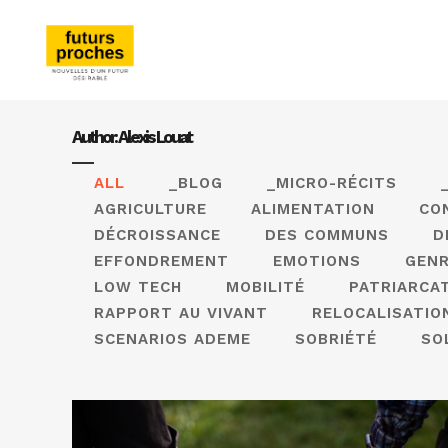
Author: Alexis Louat
ALL
_BLOG
_MICRO-RÉCITS
AGRICULTURE
ALIMENTATION
CO
DÉCROISSANCE
DES COMMUNS
D
EFFONDREMENT
EMOTIONS
GEN
LOW TECH
MOBILITÉ
PATRIARCA
RAPPORT AU VIVANT
RELOCALISATIO
SCENARIOS ADEME
SOBRIÉTÉ
SO