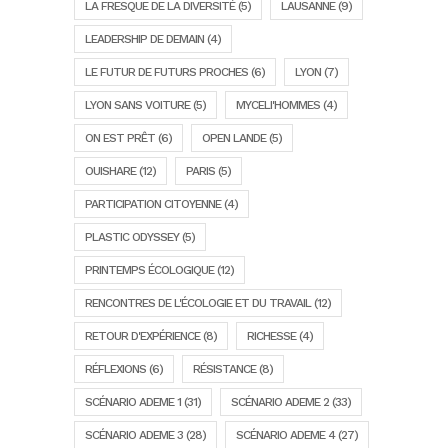
LA FRESQUE DE LA DIVERSITÉ
(5)
LAUSANNE
(9)
LEADERSHIP DE DEMAIN
(4)
LE FUTUR DE FUTURS PROCHES
(6)
LYON
(7)
LYON SANS VOITURE
(5)
MYCELI'HOMMES
(4)
ON EST PRÊT
(6)
OPEN LANDE
(5)
OUISHARE
(12)
PARIS
(5)
PARTICIPATION CITOYENNE
(4)
PLASTIC ODYSSEY
(5)
PRINTEMPS ÉCOLOGIQUE
(12)
RENCONTRES DE L'ÉCOLOGIE ET DU TRAVAIL
(12)
RETOUR D'EXPÉRIENCE
(8)
RICHESSE
(4)
RÉFLEXIONS
(6)
RÉSISTANCE
(8)
SCÉNARIO ADEME 1
(31)
SCÉNARIO ADEME 2
(33)
SCÉNARIO ADEME 3
(28)
SCÉNARIO ADEME 4
(27)