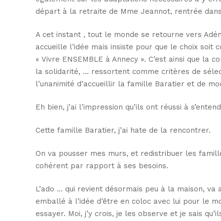
départ à la retraite de Mme Jeannot, rentrée dan
A cet instant , tout le monde se retourne vers Adé
accueille l’idée mais insiste pour que le choix soit 
« Vivre ENSEMBLE à Annecy ». C’est ainsi que la con
la solidarité, … ressortent comme critères de séle
l’unanimité d’accueillir la famille Baratier et de 
Eh bien, j’ai l’impression qu’ils ont réussi à s’ente
Cette famille Baratier, j’ai hate de la rencontrer.
On va pousser mes murs, et redistribuer les famil
cohérent par rapport à ses besoins.
L’ado … qui revient désormais peu à la maison, va a
emballé à l’idée d’être en coloc avec lui pour le mom
essayer. Moi, j’y crois, je les observe et je sais qu’