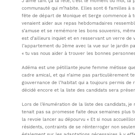
J’aime tant ça la fête, c’est le moment où moi, la 
communauté qui m’habite. Elles sont 6 familles à s
fête de départ de Monique et Serge commence à touch
venaient aider aux repas hebdomadaires ressembla
s’amuse et se remémore les bons souvenirs, même Gi
est d’ailleurs inquiet et en resservant un verre de 
l’appartement du 2ème avec la vue sur le jardin par
« tu vas nous aider à trouver les bonnes personne
Adéma est une pétillante jeune femme métisse que 
cadre amical, et qui n’aime pas particulièrement te
gouvernance de l’habitat qui a toujours permis de r
décidé encore et la liste des candidats sera prés
Lors de l’énumération de la liste des candidats, je
tenait pas sa promesse faite deux semaines plus tô
la revoie lancer au dépourvu « Et si nous accueillio
résidents, contraints de se réinterroger non seule
également sur les adaptations nécessaires à y effect