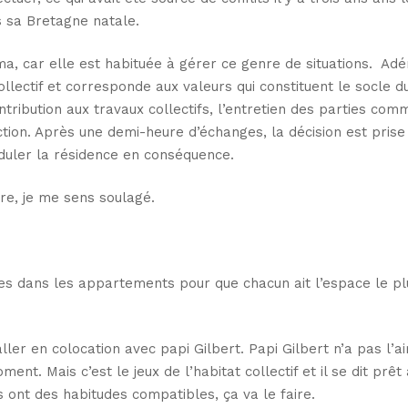
s sa Bretagne natale.
ma, car elle est habituée à gérer ce genre de situations. Ad
collectif et corresponde aux valeurs qui constituent le socle d
tribution aux travaux collectifs, l’entretien des parties com
ction. Après une demi-heure d’échanges, la décision est prise
moduler la résidence en conséquence.
ndre, je me sens soulagé.
les dans les appartements pour que chacun ait l’espace le pl
ller en colocation avec papi Gilbert. Papi Gilbert n’a pas l’a
ent. Mais c’est le jeux de l’habitat collectif et il se dit prêt
ils ont des habitudes compatibles, ça va le faire.