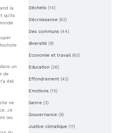
Déchets
(14)
uand la
 qu’ils
Décroissance
(62)
 monde
Des communs
(44)
ccuper
diversité
(9)
chuchote
Economie et travail
(63)
 dans un
Education
(26)
e de
Effondrement
(42)
n’a été
Emotions
(15)
elle ne
Genre
(3)
ce. Je
Gouvernance
(9)
rmi les
Justice climatique
(11)
lors du