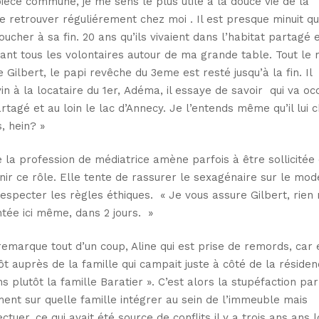
pièce commune, je me sens le plus utile à la douce vie de la
e retrouver réguliérement chez moi . Il est presque minuit q
er à sa fin. 20 ans qu’ils vivaient dans l’habitat partagé et
nt tous les volontaires autour de ma grande table. Tout le
lbert, le papi revêche du 3eme est resté jusqu’à la fin. Il
vin à la locataire du 1er, Adéma, il essaye de savoir qui va o
tagé et au loin le lac d’Annecy. Je l’entends même qu’il lui 
s, hein? »
la profession de médiatrice amène parfois à être sollicitée
nir ce rôle. Elle tente de rassurer le sexagénaire sur le mod
especter les règles éthiques. « Je vous assure Gilbert, rien 
entée ici même, dans 2 jours. »
 remarque tout d’un coup, Aline qui est prise de remords, car 
t auprès de la famille qui campait juste à côté de la résiden
ns plutôt la famille Baratier ». C’est alors la stupéfaction pa
ment sur quelle famille intégrer au sein de l’immeuble mais
uer, ce qui avait été source de conflits il y a trois ans ans 