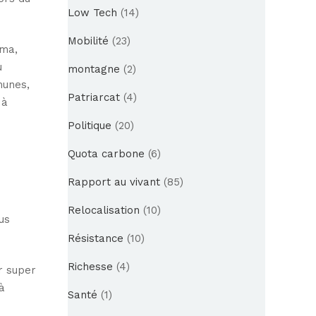
Low Tech
(14)
Mobilité
(23)
éma,
u
montagne
(2)
munes,
Patriarcat
(4)
 à
Politique
(20)
Quota carbone
(6)
Rapport au vivant
(85)
Relocalisation
(10)
us
Résistance
(10)
Richesse
(4)
ir super
 à
Santé
(1)