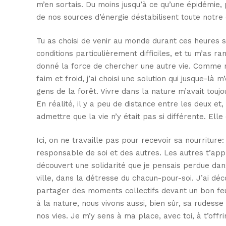
m’en sortais. Du moins jusqu’à ce qu’une épidémie, p
de nos sources d’énergie déstabilisent toute notre 
Tu as choisi de venir au monde durant ces heures
conditions particulièrement difficiles, et tu m’as ra
donné la force de chercher une autre vie. Comme n
faim et froid, j’ai choisi une solution qui jusque-là m
gens de la forêt. Vivre dans la nature m’avait touj
En réalité, il y a peu de distance entre les deux et,
admettre que la vie n’y était pas si différente. Ell
Ici, on ne travaille pas pour recevoir sa nourriture:
responsable de soi et des autres. Les autres t’appr
découvert une solidarité que je pensais perdue dans
ville, dans la détresse du chacun-pour-soi. J’ai dé
partager des moments collectifs devant un bon feu,
à la nature, nous vivons aussi, bien sûr, sa rudesse
nos vies. Je m’y sens à ma place, avec toi, à t’offr