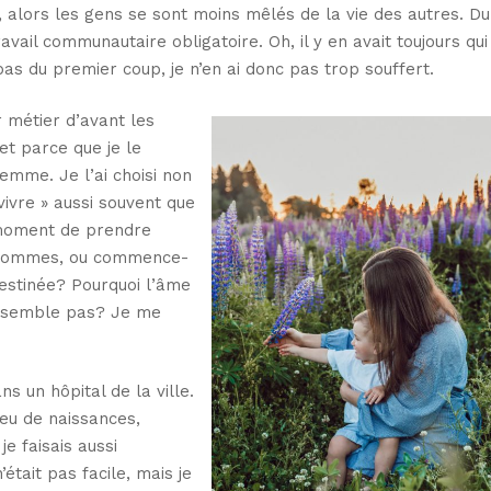
le, alors les gens se sont moins mêlés de la vie des autres. D
vail communautaire obligatoire. Oh, il y en avait toujours qui
pas du premier coup, je n’en ai donc pas trop souffert.
r métier d’avant les
et parce que je le
femme. Je l’ai choisi non
vivre » aussi souvent que
 moment de prendre
s sommes, ou commence-
destinée? Pourquoi l’âme
ressemble pas? Je me
ns un hôpital de la ville.
peu de naissances,
e faisais aussi
était pas facile, mais je