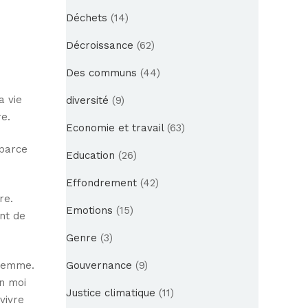
Déchets
(14)
Décroissance
(62)
Des communs
(44)
a vie
diversité
(9)
re.
Economie et travail
(63)
 parce
Education
(26)
Effondrement
(42)
re.
Emotions
(15)
nt de
Genre
(3)
 femme.
Gouvernance
(9)
en moi
Justice climatique
(11)
rvivre