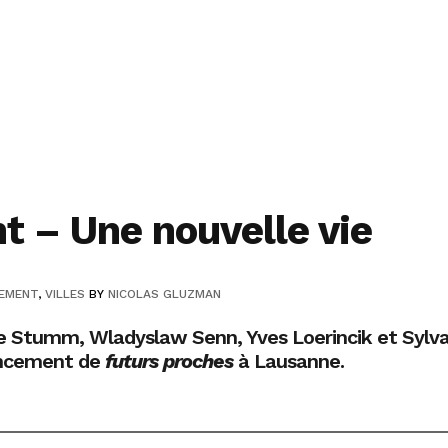
t – Une nouvelle vie
EMENT
,
VILLES
BY
NICOLAS GLUZMAN
ie Stumm, Wladyslaw Senn, Yves Loerincik et Sylva
 lancement de
futurs proches
à Lausanne.