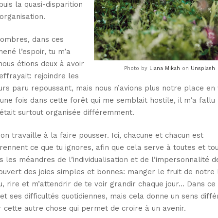
uis la quasi-disparition
organisation.
 sombres, dans ces
mené l’espoir, tu m’a
ous étions deux à avoir
Photo by
Liana Mikah
on
Unsplash
’effrayait: rejoindre les
ours paru repoussant, mais nous n’avions plus notre place en v
 une fois dans cette forêt qui me semblait hostile, il m’a fallu
e était surtout organisée différemment.
 on travaille à la faire pousser. Ici, chacune et chacun est
ennent ce que tu ignores, afin que cela serve à toutes et tou
 les méandres de l’individualisation et de l’impersonnalité d
couvert des joies simples et bonnes: manger le fruit de notre 
 rire et m’attendrir de te voir grandir chaque jour… Dans ce
 et ses difficultés quotidiennes, mais cela donne un sens diffé
ir cette autre chose qui permet de croire à un avenir.