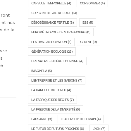
CAPSULE TEMPORELLE
(4)
CONSOMMER
(4)
COP CENTRE VAL DE LOIRE
(13)
eront
 et nos
DÉSOBÉISSANCE FERTILE
(8)
ESS
(5)
s de la
EUROMÉTROPOLE DE STRASBOURG
(8)
FESTIVAL ANTICIPATION
(5)
GENÈVE
(9)
ivre
GÉNÉRATION ECOLOGIE
(25)
si
HES VALAIS - FILIÈRE TOURISME
(4)
le
IMAGINELA
(5)
L'ENTREPRISE ET LES SAISONS
(7)
LA BANLIEUE DU TURFU
(4)
LA FABRIQUE DES RÉCITS
(7)
LA FRESQUE DE LA DIVERSITÉ
(5)
LAUSANNE
(9)
LEADERSHIP DE DEMAIN
(4)
LE FUTUR DE FUTURS PROCHES
(6)
LYON
(7)