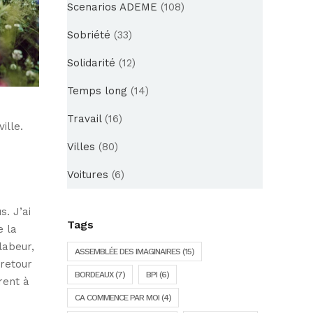
Scenarios ADEME
(108)
Sobriété
(33)
Solidarité
(12)
Temps long
(14)
Travail
(16)
ille.
Villes
(80)
Voitures
(6)
s. J’ai
Tags
e la
labeur,
ASSEMBLÉE DES IMAGINAIRES
(15)
 retour
BORDEAUX
(7)
BPI
(6)
rent à
CA COMMENCE PAR MOI
(4)