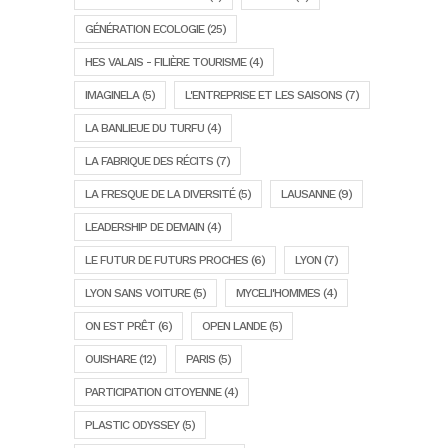
GÉNÉRATION ECOLOGIE
(25)
HES VALAIS - FILIÈRE TOURISME
(4)
IMAGINELA
(5)
L'ENTREPRISE ET LES SAISONS
(7)
LA BANLIEUE DU TURFU
(4)
LA FABRIQUE DES RÉCITS
(7)
LA FRESQUE DE LA DIVERSITÉ
(5)
LAUSANNE
(9)
LEADERSHIP DE DEMAIN
(4)
LE FUTUR DE FUTURS PROCHES
(6)
LYON
(7)
LYON SANS VOITURE
(5)
MYCELI'HOMMES
(4)
ON EST PRÊT
(6)
OPEN LANDE
(5)
OUISHARE
(12)
PARIS
(5)
PARTICIPATION CITOYENNE
(4)
PLASTIC ODYSSEY
(5)