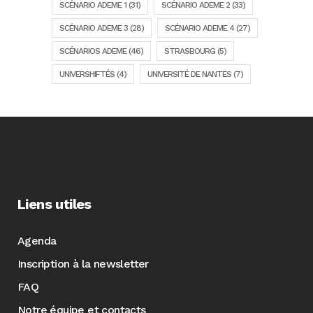
SCÉNARIO ADEME 1
(31)
SCÉNARIO ADEME 2
(33)
SCÉNARIO ADEME 3
(28)
SCÉNARIO ADEME 4
(27)
SCÉNARIOS ADEME
(46)
STRASBOURG
(5)
UNIVERSHIFTÉS
(4)
UNIVERSITÉ DE NANTES
(7)
Liens utiles
Agenda
Inscription à la newsletter
FAQ
Notre équipe et contacts